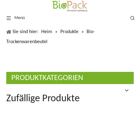
Menü
Sie sind hier:
Heim
»
Produkte
»
Bio-
Trockenwarenbeutel
PRODUKTKATEGORIEN
Zufällige Produkte
Lebens
laminie
kompos
weißer