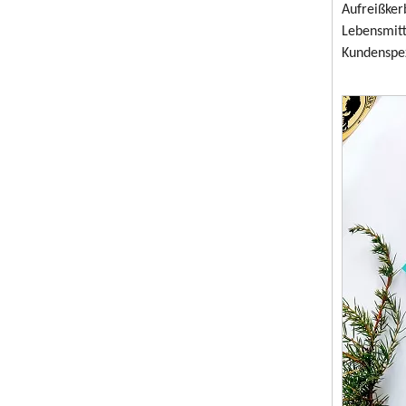
Aufreißker
Lebensmitt
Kundenspez