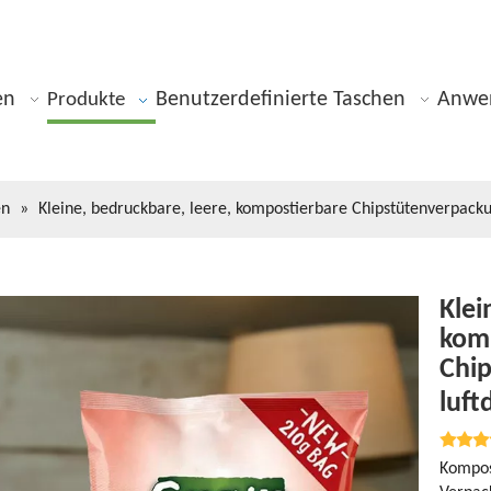
en
Benutzerdefinierte Taschen
Anwe
Produkte
en
»
Kleine, bedruckbare, leere, kompostierbare Chipstütenverpacku
Klei
kom
Chi
luft
Kompos