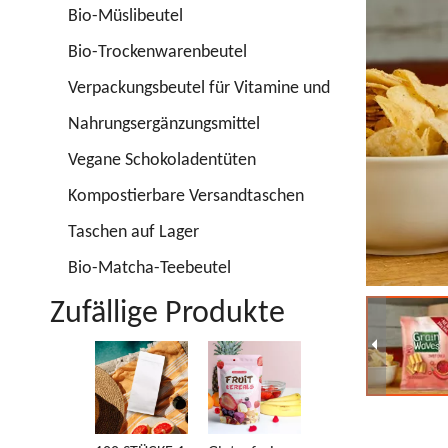
Bio-Müslibeutel
Bio-Trockenwarenbeutel
Verpackungsbeutel für Vitamine und
Nahrungsergänzungsmittel
Vegane Schokoladentüten
Kompostierbare Versandtaschen
Taschen auf Lager
Bio-Matcha-Teebeutel
Zufällige Produkte
Verpackungsb
Di
eutel für
re
Trockenfrücht
v
e
S