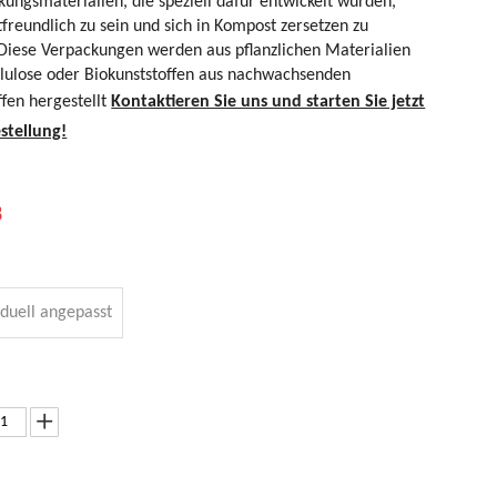
ungsmaterialien, die speziell dafür entwickelt wurden,
reundlich zu sein und sich in Kompost zersetzen zu
.Diese Verpackungen werden aus pflanzlichen Materialien
llulose oder Biokunststoffen aus nachwachsenden
ffen hergestellt
Kontaktieren Sie uns und starten Sie jetzt
estellung!
8
iduell angepasst
enutzerdefin
Personalisiert
FDA-
Best Spot UV
erter
er
zertifizierte
Logo Design
ogodruck mit
Markendruck
kompostierba
250 Gramm
eißsiegelung
aus
re Kraft-
blaue PCR-PE-