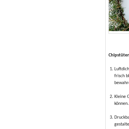
Chipstüte
Luftdic
frisch 
bewahre
Kleine 
können.
Druckba
gestalt