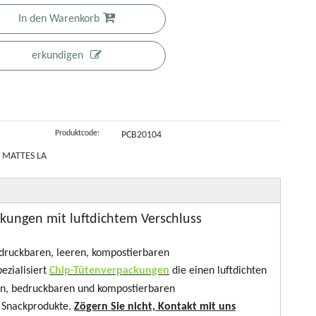
recycelbarem
Standbodenbe
Kaffeebeutel
In den Warenkorb
ompostierba
, kleinem
utel mit
mit
erkundigen
e 1-Unzen-
Ziplock-Chips-
Reißverschlus
Kastenboden
ini-
Cracker-
s für
artoffelchip-
Beutel aus
glutenfreies
eutel
Mylar
Müsli
Produktcode:
PCB20104
 MATTES LA
ckungen mit luftdichtem Verschluss
edruckbaren, leeren, kompostierbaren
ezialisiert
Chip-Tütenverpackungen
die einen luftdichten
inen, bedruckbaren und kompostierbaren
r Snackprodukte.
Zögern Sie nicht, Kontakt mit uns