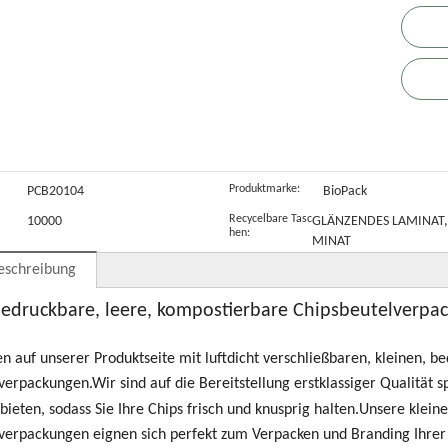
um
Nüssen,
flachem
Molkenprotei
,
ufstehen
recycelbar
Boden
npulverbeutel
k
mit flachem
r
Boden und
M
Reißverschlus
K
s
B
Produktmarke:
PCB20104
BioPack
Recycelbare Tasc
10000
GLÄNZENDES LAMINAT,
hen:
MINAT
eschreibung
bedruckbare, leere, kompostierbare Chipsbeutelverpa
 auf unserer Produktseite mit luftdicht verschließbaren, kleinen, b
verpackungen.Wir sind auf die Bereitstellung erstklassiger Qualität sp
 bieten, sodass Sie Ihre Chips frisch und knusprig halten.Unsere kle
verpackungen eignen sich perfekt zum Verpacken und Branding Ihre