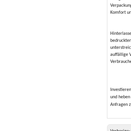
Verpackung
Komfort u
Hinterlass
bedruckten
unterstrei
auffällige
Verbrauche
Investiere
und heben 
Anfragen z