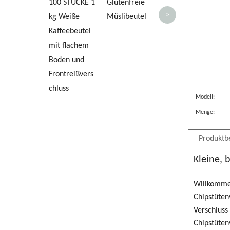
100 STÜCKE 1
Glutenfreie
z
>
kg Weiße
Müslibeutel
A
Kaffeebeutel
mit flachem
Boden und
Frontreißvers
chluss
Modell:
Menge:
Produktb
Kleine, 
Willkommen
Chipstüten
Verschluss
Chipstüten