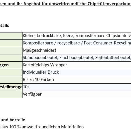
en und Ihr Angebot für umweltfreundliche Chipstütenverpackung
tails
Kleine, bedruckbare, leere, kompostierbare Chipsbeutel
Kompostierbare / recycelbare / Post-Consumer-Recycling
Maßgeschneidert
Standbodenbeutel, Flachbodenbeutel, Seitenfaltenbeutel
ngen
Kartoffelchips-Wrapper
Individueller Druck
Bis zu 10 Farben
stellmenge
10k
Verfügbar
und Vorteile
t aus 100 % umweltfreundlichen Materialien