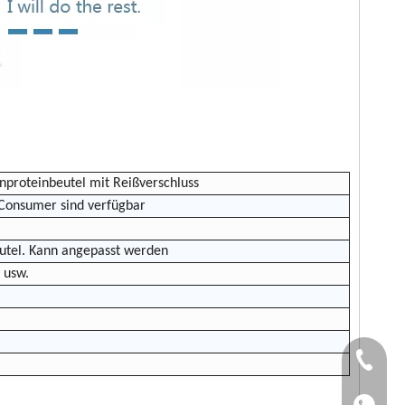
nproteinbeutel mit Reißverschluss
-Consumer sind verfügbar
eutel. Kann angepasst werden
 usw.
TEL：+86
WhatsApp