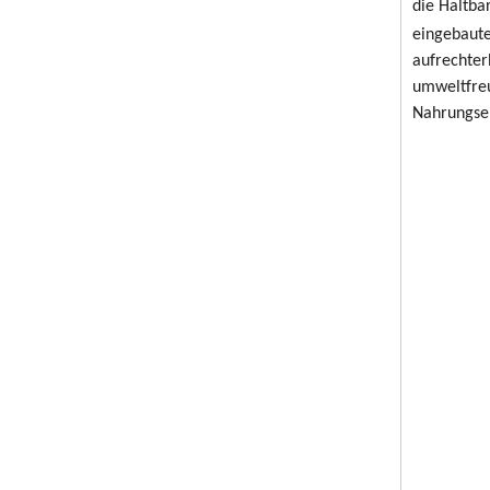
die Haltba
eingebaute
aufrechter
umweltfreu
Nahrungser