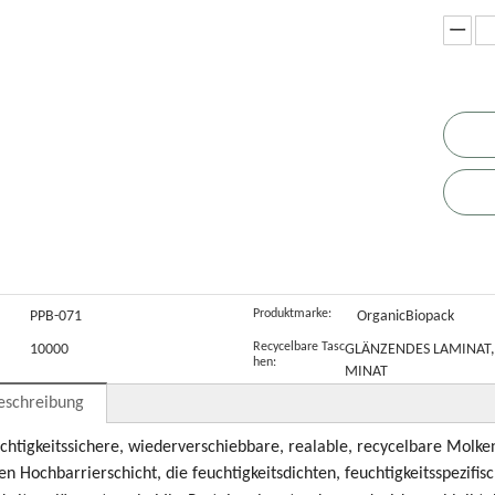
Nahrungsergänzungsmittel
Reißverschlussbeut
k
Pulverbeutel
K
Produktmarke:
PPB-071
OrganicBiopack
Recycelbare Tasc
10000
GLÄNZENDES LAMINAT,
hen:
MINAT
eschreibung
chtigkeitssichere, wiederverschiebbare, realable, recycelbare Molken
n Hochbarrierschicht, die feuchtigkeitsdichten, feuchtigkeitsspezifisc