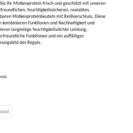
Sie Ihr Molkenprotein frisch und geschützt mit unseren
reundlichen, feuchtigkeitssicheren, realablen,
lbaren Molkenproteinbeuteln mit Reißverschluss. Diese
n kombinieren Funktionen und Nachhaltigkeit und
eren langlebige feuchtigkeitsdichte Leistung,
rfreundliche Funktionen und ein auffälliges
nungsbild des Regals.
reis:
passt
tandbodenbeutel,
Biologisch
Maßgeschneiderte
Hitzeversiegelbar
00 %
abbaubare
Bio-Ziplock-
2,3 kg
mweltfreundliche,
Süßigkeitenbeutel
Snacks,
schwere