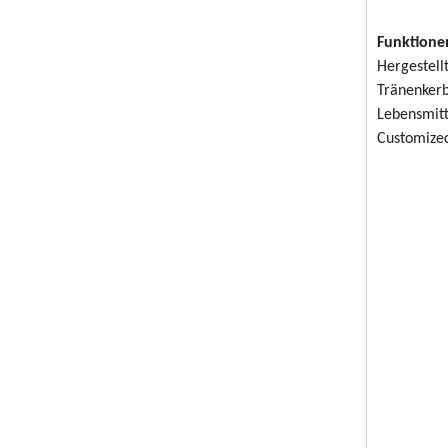
Funktione
Hergestell
Tränenkerb
Lebensmitt
Customized