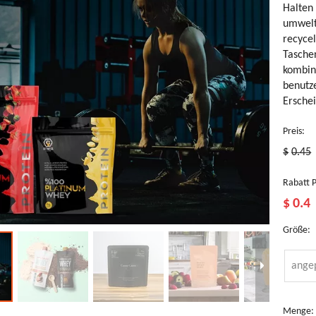
Halten 
umweltf
recyce
Tasche
kombini
benutze
Erschei
Preis:
$
0.45
Rabatt P
$
0.4
Größe:
ange
ompostierbare
Umweltfreundliche
Nachhaltige
Biotre NK
S
ndersichere
Verpackung
Trockenfrüchte-
Zellophan
1
Menge:
asche
für
Verpackungsbeutel
kompostierbare
u