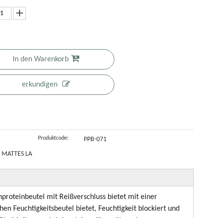
el
ompostierbare
mit flachem
wiederverschließbare
Kaffeebeutel
eksverpackungsbeutel
Boden,
braune
auf
Zellophanbeutel
Müslibeutel
pflanzlicher
für
für
Basis mit
In den Warenkorb
Lebensmittelverpackungen
Lebensmittel
großem
Fassungsvermöge
erkundigen
und Ventil
Produktcode:
PPB-071
 MATTES LA
proteinbeutel mit Reißverschluss bietet mit einer
hen Feuchtigkeitsbeutel bietet, Feuchtigkeit blockiert und