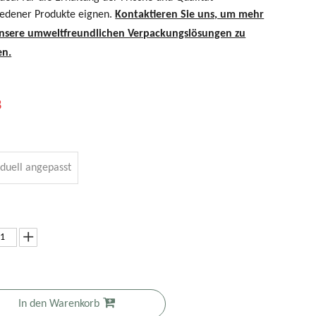
iedener Produkte eignen.
Kontaktieren Sie uns, um mehr
nsere umweltfreundlichen Verpackungslösungen zu
en.
8
iduell angepasst
hina-
Kundenspezifischer
Recycelbare
Maßgeschneidert
rockenfrüchte-
flacher Boden
gefrostete
laminierte,
asche
Beste Bio-
Standbeutel
recycelbare
In den Warenkorb
Grünteebeutel
für
Molkenproteinpul