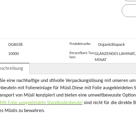
Produktmarke:
OGB038
OrganicBiopack
Recycelbare Tasc
10000
GLÄNZENDES LAMINAT,
hen:
MINAT
eschreibung
Sie eine nachhaltige und stilvolle Verpackungslösung mit unseren u
beuteln mit Folieneinlage für Müsli.Diese mit Folie ausgekleideten S
ansport von Müsli konzipiert und bieten eine umweltbewusste Option
Mit Folie ausgekleidete Standbodenbeutel
sind nicht für die direkte 
res Müslis zu bewahren.