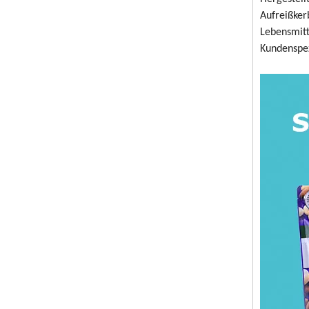
Aufreißker
Lebensmitt
Kundenspez