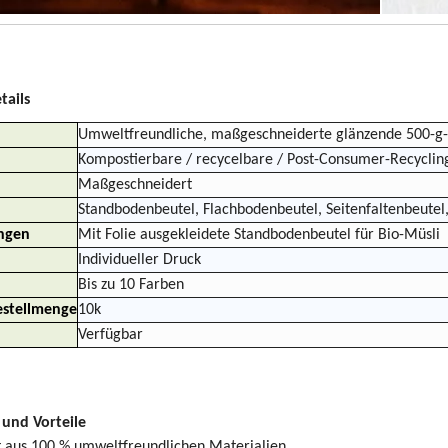
tails
Umweltfreundliche, maßgeschneiderte glänzende 500-g-S
Kompostierbare / recycelbare / Post-Consumer-Recycling
Maßgeschneidert
Standbodenbeutel, Flachbodenbeutel, Seitenfaltenbeutel
ngen
Mit Folie ausgekleidete Standbodenbeutel für Bio-Müsli
Individueller Druck
Bis zu 10 Farben
stellmenge
10k
Verfügbar
und Vorteile
t aus 100 % umweltfreundlichen Materialien