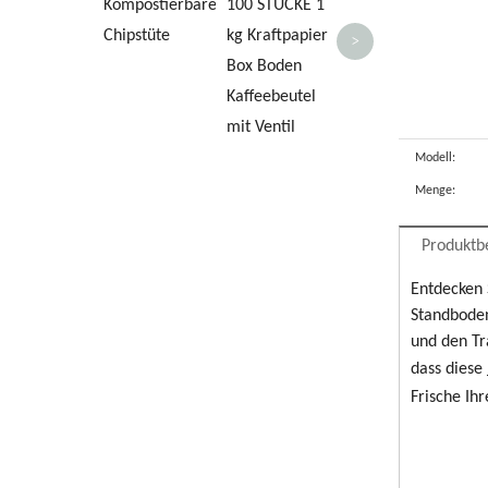
Kompostierbare
100 STÜCKE 1
abbaubare
Chipstüte
kg Kraftpapier
>
Kompostbeutel
Box Boden
für gerösteten
Kaffeebeutel
Kaffee und
mit Ventil
Teeblätter
Modell:
Menge:
Produktb
Entdecken 
Standboden
und den Tr
dass diese
Frische Ih