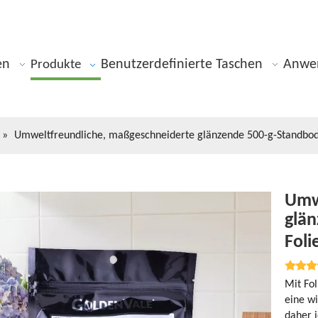
en
Benutzerdefinierte Taschen
Anwe
Produkte
»
Umweltfreundliche, maßgeschneiderte glänzende 500-g-Standbode
Umw
glä
Foli
Mit Fol
eine w
daher i