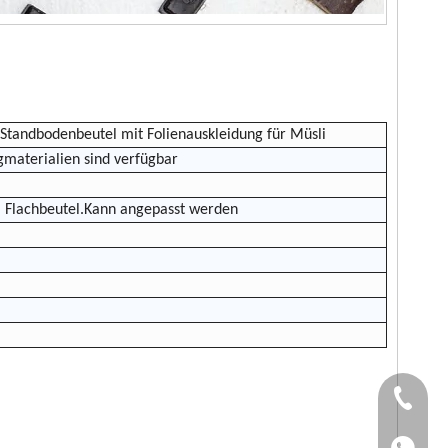
tandbodenbeutel mit Folienauskleidung für Müsli
materialien sind verfügbar
, Flachbeutel.Kann angepasst werden
TEL：+86
WhatsApp