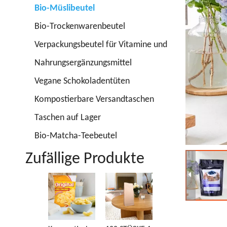
Bio-Müslibeutel
Bio-Trockenwarenbeutel
Verpackungsbeutel für Vitamine und
Nahrungsergänzungsmittel
Vegane Schokoladentüten
Kompostierbare Versandtaschen
Taschen auf Lager
Bio-Matcha-Teebeutel
Zufällige Produkte
Hochwertiges
Po
PBS-Material,
C
zertifiziert
Re
biologisch
F