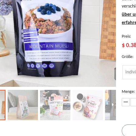
versch
über u
erfahr
Preis:
$
0.3
Größe:
indiv
Menge:
st-
Kompostierbare
Nachhaltige
Digitaldruck
C
onsumer-
Kaffeebeutel
Teebeutel
recycelbare
T
cycling-
Stand-Up-
T
lachbodenbeutel
Snackbeutel