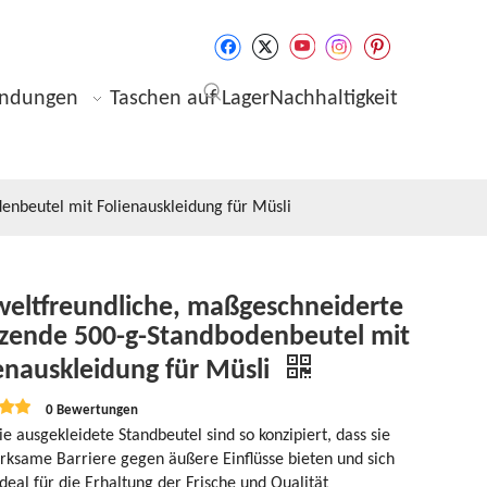
ndungen
Taschen auf Lager
Nachhaltigkeit
nbeutel mit Folienauskleidung für Müsli
eltfreundliche, maßgeschneiderte
nzende 500-g-Standbodenbeutel mit
enauskleidung für Müsli
0 Bewertungen
ie ausgekleidete Standbeutel sind so konzipiert, dass sie
irksame Barriere gegen äußere Einflüsse bieten und sich
deal für die Erhaltung der Frische und Qualität