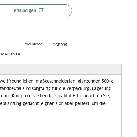
Großhandel
Cashewnüsse
mit flachem
erkundigen
Boden und
Reißverschluss
Produktcode:
OGB038
 MATTES LA
mweltfreundlichen, maßgeschneiderten, glänzenden 500-g-
tandbeutel sind sorgfältig für die Verpackung, Lagerung
 ohne Kompromisse bei der Qualität.Bitte beachten Sie,
Bepflanzung gedacht, eignen sich aber perfekt, um die