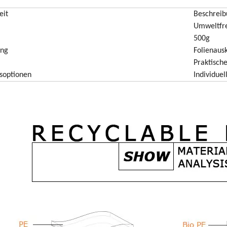
eit
Beschreib
Umweltfre
500g
ung
Folienausk
Praktisch
soptionen
Individue