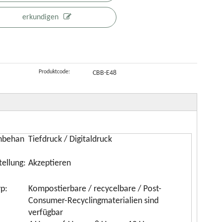
atcha-
mit
Kartoffelchipsbeut
erkundigen
rüntee
Zwickelboden
für Nüsse
Produktcode:
CBB-E48
nbehan
Tiefdruck / Digitaldruck
ellung:
Akzeptieren
yp:
Kompostierbare / recycelbare / Post-
Consumer-Recyclingmaterialien sind
verfügbar