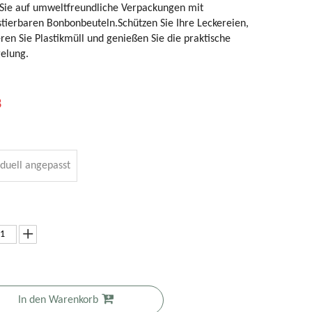
 Sie auf umweltfreundliche Verpackungen mit
tierbaren Bonbonbeuteln.Schützen Sie Ihre Leckereien,
ren Sie Plastikmüll und genießen Sie die praktische
gelung.
8
iduell angepasst
ompostierbarer
Kompostierbare
Umweltfreundliche,
Nachhaltige
tandbodenbeutel
Bio-
nachhaltige
biologisch
In den Warenkorb
ür Bio-
Trockenwarenbeutel
Schokoriegelverpackung
abbaubare