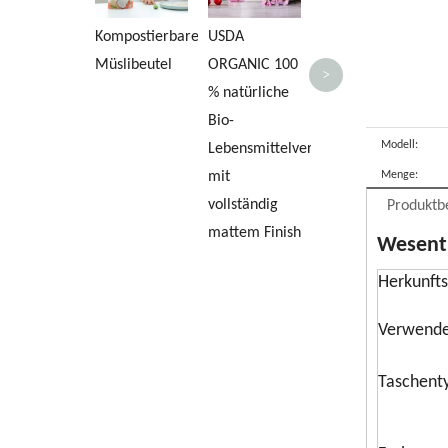
PE 4 Stand Up
k
Kompostierbarer
USDA
Coffee Bag
Re
Müslibeutel
ORGANIC 100
>
250g
fü
% natürliche
Le
Bio-
Modell:
Lebensmittelverpackungsbeutel
mit
Menge:
vollständig
Produktb
mattem Finish
Wesentl
Herkunfts
Verwende
Taschent