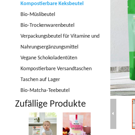
Kompostierbare Keksbeutel
Bio-Müslibeutel
Bio-Trockenwarenbeutel
Verpackungsbeutel für Vitamine und
Nahrungsergänzungsmittel
Vegane Schokoladentüten
Kompostierbare Versandtaschen
Taschen auf Lager
Bio-Matcha-Teebeutel
Zufällige Produkte
Nachhaltige
Be
Verpackung
G
Recycelbares
U