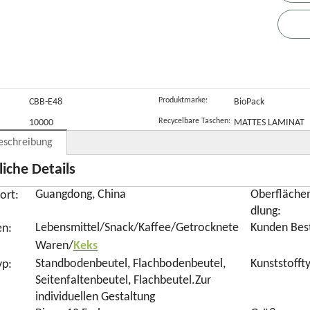
ompostierbare
M
ißverschlussbeutel
G
r vegane
bensmittel
Produktmarke:
CBB-E48
BioPack
Recycelbare Taschen:
10000
MATTES LAMINAT
eschreibung
iche Details
Guangdong, China
Oberfläche
ort:
dlung:
Lebensmittel/Snack/Kaffee/Getrocknete
Kunden Best
n:
Waren/
Keks
Standbodenbeutel, Flachbodenbeutel,
Kunststofft
yp:
Seitenfaltenbeutel, Flachbeutel.Zur
individuellen Gestaltung