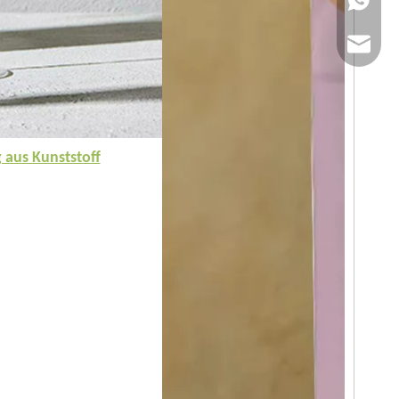
E-Mail: 
 aus Kunststoff