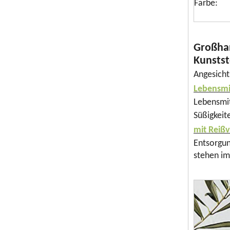
Farbe:
Großhan
Kunstst
Angesicht
Lebensmi
Lebensmit
Süßigkeit
mit Reißv
Entsorgun
stehen im