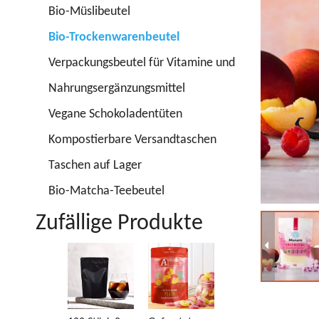
Bio-Müslibeutel
Bio-Trockenwarenbeutel
Verpackungsbeutel für Vitamine und
Nahrungsergänzungsmittel
Vegane Schokoladentüten
Kompostierbare Versandtaschen
Taschen auf Lager
Bio-Matcha-Teebeutel
Zufällige Produkte
Recycelbarer
Bi
Wassermelon
a
en-
k
Gummibonbo
r