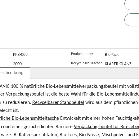
o-
kundenspezifis
eutel mit
V
bensmittelv
cher Druck
Reißverschlus
v
rpackung
von biologisch
s
S
andbeutel
abbaubaren
e
r Kaffee
Druckverschlu
ssbeuteln mit
Produktmarke:
PPB-008
BioPack
Fenster
Recycelbare Taschen:
2000
KLARER GLANZ
eschreibung
IC 100 % natürliche Bio-Lebensmittelverpackungsbeutel mit vollst
er Verpackungsbeutel
ist die beste Wahl für die Bio-Lebensmittelind
 zu reduzieren.
Recycelbarer Standbeutel
wird aus dem pflanzlichen 
lecht ist.
liche Bio-Lebensmitteltasche
Entwickelt mit einer hohen Feuchtigkeit
n und einer geruchsdichten Barriere
Verpackungsbeutel für Bio-Lebe
 wie z. B. Kaffeespezialitäten, Bio-Tees, Bio-Nüsse, Mischpulver und