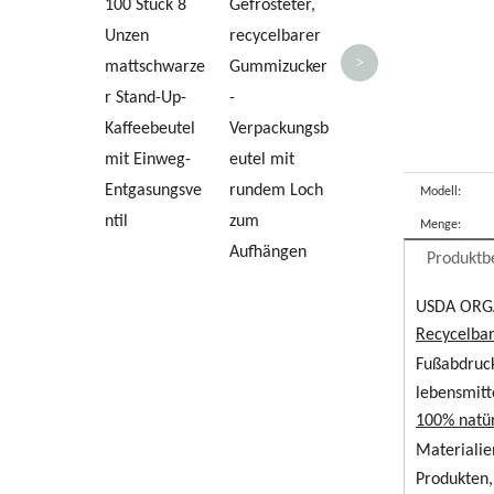
100 Stück 8
Gefrosteter,
nbeutel mit
Bi
Unzen
recycelbarer
Reißverschlus
Le
>
mattschwarze
Gummizucker
s
e
r Stand-Up-
-
St
Kaffeebeutel
Verpackungsb
fü
mit Einweg-
eutel mit
Entgasungsve
rundem Loch
Modell:
ntil
zum
Menge:
Aufhängen
Produktb
USDA ORGAN
Recycelbar
Fußabdruck
lebensmitte
100% natür
Materialie
Produkten,