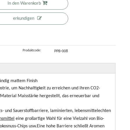
In den Warenkorb
erpackung
beutel für den
Teebeutel
mit
on
Digitaldruck
500G
Reißverschlus
erkundigen
chokoladenk
kompostierba
s
ksen
re Beutel für
s
Tee
Produktcode:
PPB-008
ändig mattem Finish
ustrie, um Nachhaltigkeit zu erreichen und ihren CO2-
Material Maisstärke hergestellt, das erneuerbar und
s- und Sauerstoffbarriere, laminierten, lebensmittelechten
nsmittel
eine großartige Wahl für eine Vielzahl von Bio-
 Kokosnuss-Chips usw.Eine hohe Barriere schließt Aromen