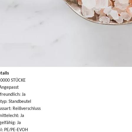
tails
0000 STÜCKE
Angepasst
reundlich: Ja
typ: Standbeutel
ussart: Reißverschluss
ittelecht: Ja
gelfähig: Ja
al: PE/PE-EVOH