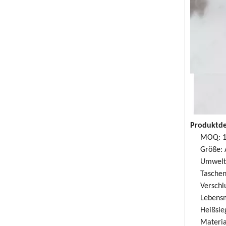
Produktde
MOQ: 1
Größe: 
Umweltf
Taschen
Verschl
Lebensm
Heißsie
Materi