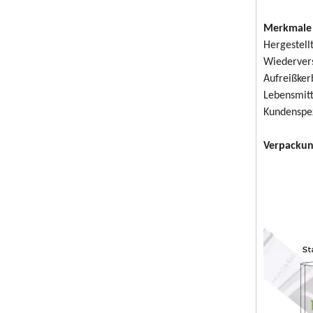
Merkmale 
Hergestell
Wiedervers
Aufreißker
Lebensmitt
Kundenspez
Verpackun