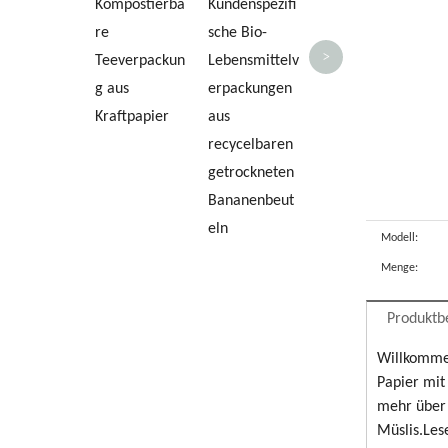
Kompostierba
Kundenspezifi
sbeutel
re
sche Bio-
Hersteller
>
Teeverpackun
Lebensmittelv
nachhaltiger
g aus
erpackungen
Verpackungen
Kraftpapier
aus
in China
recycelbaren
getrockneten
Bananenbeut
eln
Modell:
Menge:
Produktb
Willkomme
Papier mit
mehr über 
Müslis.Les