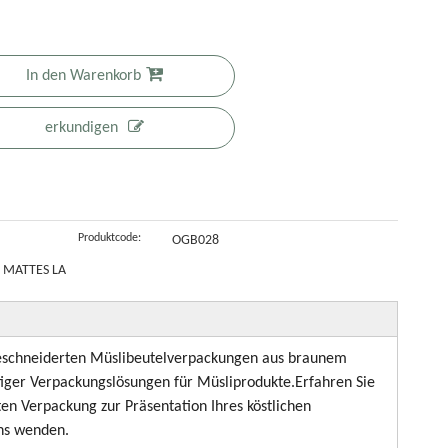
ichtfenster
Verpackungsb
mit
eutel
reduziertem
In den Warenkorb
CO2-
Fußabdruck
erkundigen
Produktcode:
OGB028
 MATTES LA
schneiderten Müslibeutelverpackungen aus braunem
ltiger Verpackungslösungen für Müsliprodukte.Erfahren Sie
en Verpackung zur Präsentation Ihres köstlichen
uns wenden.