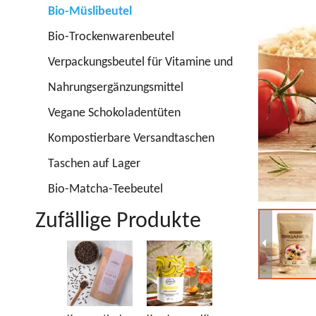
Bio-Müslibeutel
Bio-Trockenwarenbeutel
Verpackungsbeutel für Vitamine und
Nahrungsergänzungsmittel
Vegane Schokoladentüten
Kompostierbare Versandtaschen
Taschen auf Lager
Bio-Matcha-Teebeutel
Zufällige Produkte
Großhandel
K
recycelbare
re
Stand-Up-
Se
Reißverschlus
eu