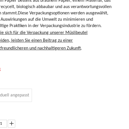
m Papier besteht aus braunem Papier, einem Material, das
 recycelt, biologisch abbaubar und aus verantwortungsvollen
n stammt.Diese Verpackungsoptionen werden ausgewählt,
 Auswirkungen auf die Umwelt zu minimieren und
tige Praktiken in der Verpackungsindustrie zu fördern.
ie sich für die Verpackung unserer Müslibeutel
iden, leisten Sie einen Beitrag zu einer
freundlicheren und nachhaltigeren Zukunft
.
8
iduell angepasst
00% Bio-
Biologisch
Verpackungsb
100 %
ango-Seca-
abbaubare
eutel für
kompostierba
rockenfrucht
Trockenfrucht
Nahrungsergä
re
eutel mit
-
nzungsmittel
Kaffeebeutel