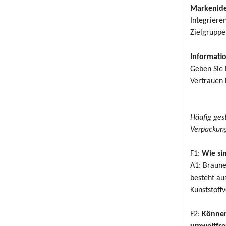
Markenide
Integriere
Zielgruppe
Informati
Geben Sie 
Vertrauen
Häufig ges
Verpackun
F1:
Wie si
A1: Braune
besteht au
Kunststoff
F2:
Können