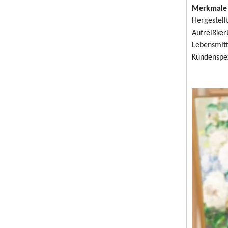
Merkmale 
Hergestell
Aufreißker
Lebensmitt
Kundenspez