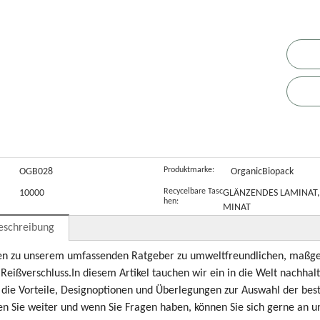
Superfoods
S
Produktmarke:
OGB028
OrganicBiopack
Recycelbare Tasc
10000
GLÄNZENDES LAMINAT,
hen:
MINAT
eschreibung
n zu unserem umfassenden Ratgeber zu umweltfreundlichen, maßge
 Reißverschluss.In diesem Artikel tauchen wir ein in die Welt nachha
die Vorteile, Designoptionen und Überlegungen zur Auswahl der best
en Sie weiter und wenn Sie Fragen haben, können Sie sich gerne an 