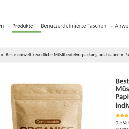
en
Benutzerdefinierte Taschen
Anwe
Produkte
»
Beste umweltfreundliche Müslibeutelverpackung aus braunem Pap
Bes
Müs
Papi
indi
Die Ve