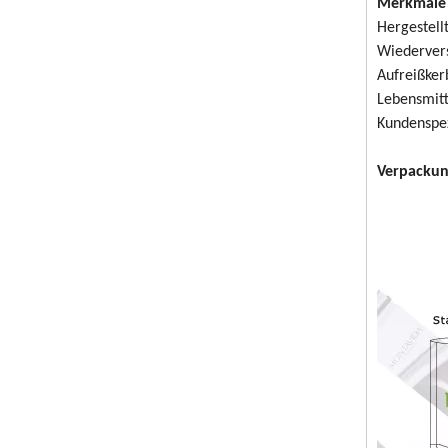
Merkmale 
Hergestell
Wiedervers
Aufreißker
Lebensmitt
Kundenspez
Verpackun