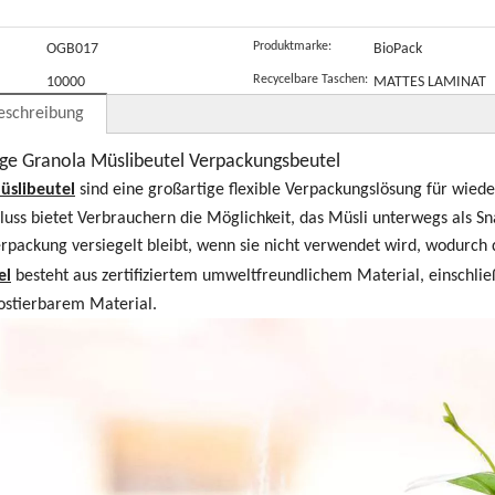
Digitaldruck
eutel
B
Produktmarke:
OGB017
BioPack
Recycelbare Taschen:
10000
MATTES LAMINAT
eschreibung
ge Granola Müslibeutel Verpackungsbeutel
üslibeutel
sind eine großartige flexible Verpackungslösung für wie
luss bietet Verbrauchern die Möglichkeit, das Müsli unterwegs als 
erpackung versiegelt bleibt, wenn sie nicht verwendet wird, wodurch 
el
besteht aus zertifiziertem umweltfreundlichem Material, einschli
stierbarem Material.