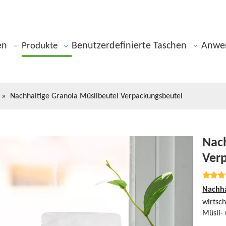
en
Benutzerdefinierte Taschen
Anwe
Produkte
»
Nachhaltige Granola Müslibeutel Verpackungsbeutel
Nach
Ver
Nachha
wirtsch
Müsli-