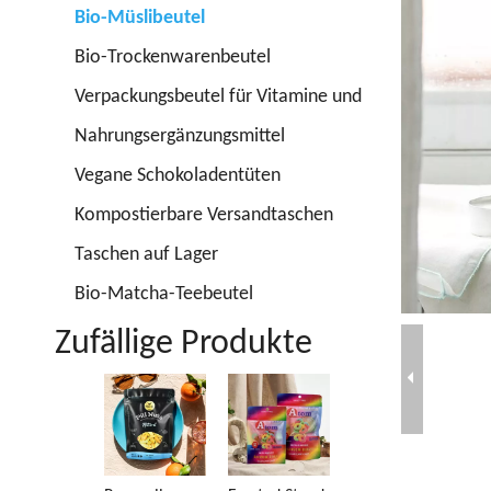
Bio-Müslibeutel
Bio-Trockenwarenbeutel
Verpackungsbeutel für Vitamine und
Nahrungsergänzungsmittel
Vegane Schokoladentüten
Kompostierbare Versandtaschen
Taschen auf Lager
Bio-Matcha-Teebeutel
Zufällige Produkte
Post-
K
Consumer-
re
Recycling-
Vakuumbeutel