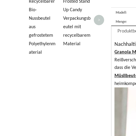
Recycelbarer
Frosted Stand
Bio-
Up Candy
Modell:
Nussbeutel
Verpackungsb
>
Menge:
aus
eutel mit
Produktb
gefrostetem
recycelbarem
Polyethylenm
Material
Nachhalti
Granola M
aterial
Reißversch
dass die V
Müslibeut
heimkompo