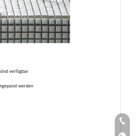
sind verfügbar
 angepasst werden
TEL：+86
WhatsApp