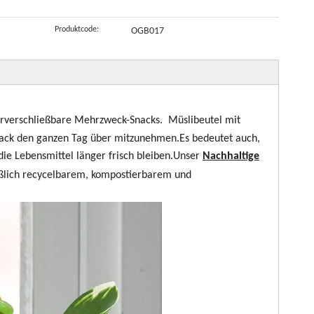
io-Kaffeetee
Verpackung
Röstkaffeebeu
abbaubare
Produktcode:
OGB017
für gerösteten
tel
Verpackung, 2
Kaffee
Unzen Chip-
Beutel mit
Druckverschlu
ss,
derverschließbare Mehrzweck-Snacks. Müslibeutel mit
Großhandel
Snack den ganzen Tag über mitzunehmen.Es bedeutet auch,
die Lebensmittel länger frisch bleiben.Unser
Nachhaltige
eßlich recycelbarem, kompostierbarem und